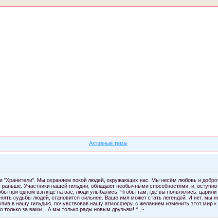
Форум
Участники
Поиск
Регистрация
Войти
Активные темы
 "Хранители". Мы охраняем покой людей, окружающих нас. Мы несём любовь и доброту
ять раньше. Участники нашей гильдии, обладают необычными способностями, и, вступив 
бы при одном взгляде на вас, люди улыбались. Чтобы там, где вы появлялись, царили
енять судьбы людей, становится сильнее. Ваше имя может стать легендой. И нет, мы 
упив в нашу гильдию, почувствовав нашу атмосферу, с желанием изменить этот мир к 
о только за вами... А мы только рады новым друзьям! ^_~