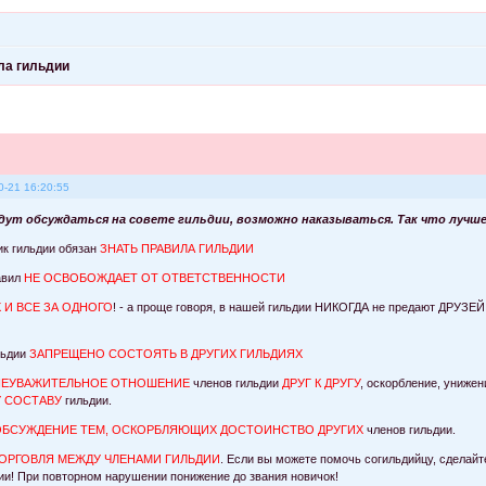
ла гильдии
0-21 16:20:55
ут обсуждаться на совете гильдии, возможно наказываться. Так что лучш
к гильдии обязан
ЗНАТЬ ПРАВИЛА ГИЛЬДИИ
авил
НЕ ОСВОБОЖДАЕТ ОТ ОТВЕТСТВЕННОСТИ
Х И ВСЕ ЗА ОДНОГО
! - а проще говоря, в нашей гильдии НИКОГДА не предают ДРУЗЕЙ
льдии
ЗАПРЕЩЕНО СОСТОЯТЬ В ДРУГИХ ГИЛЬДИЯХ
НЕУВАЖИТЕЛЬНОЕ ОТНОШЕНИЕ
членов гильдии
ДРУГ К ДРУГУ
, оскорбление, униже
 СОСТАВУ
гильдии.
 ОБСУЖДЕНИЕ ТЕМ, ОСКОРБЛЯЮЩИХ ДОСТОИНСТВО ДРУГИХ
членов гильдии.
ТОРГОВЛЯ МЕЖДУ ЧЛЕНАМИ ГИЛЬДИИ
. Если вы можете помочь согильдийцу, сделайт
ии! При повторном нарушении понижение до звания новичок!