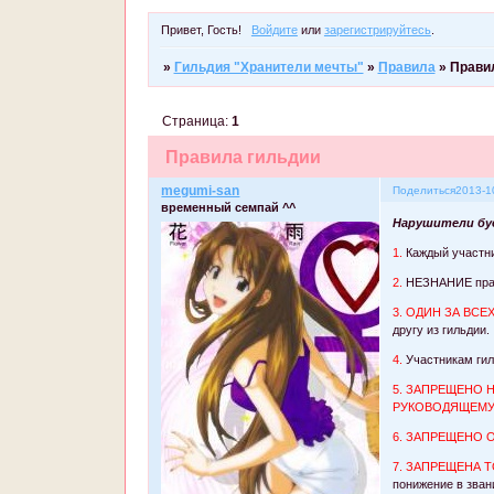
Привет, Гость!
Войдите
или
зарегистрируйтесь
.
»
Гильдия "Хранители мечты"
»
Правила
»
Прави
Страница:
1
Правила гильдии
megumi-san
Поделиться
2013-1
временный семпай ^^
Нарушители буд
1.
Каждый участни
2.
НЕЗНАНИЕ пр
3. ОДИН ЗА ВСЕ
другу из гильдии.
4.
Участникам ги
5.
ЗАПРЕЩЕНО 
РУКОВОДЯЩЕМУ
6. ЗАПРЕЩЕНО
7. ЗАПРЕЩЕНА 
понижение в зван