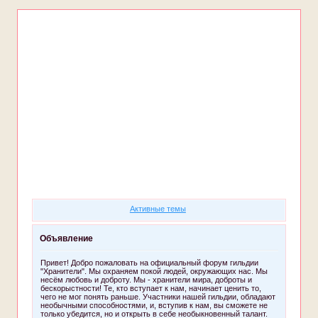
Форум
Участники
Поиск
Регистрация
Войти
Активные темы
Объявление
Привет! Добро пожаловать на официальный форум гильдии
"Хранители". Мы охраняем покой людей, окружающих нас. Мы
несём любовь и доброту. Мы - хранители мира, доброты и
бескорыстности! Те, кто вступает к нам, начинает ценить то,
чего не мог понять раньше. Участники нашей гильдии, обладают
необычными способностями, и, вступив к нам, вы сможете не
только убедится, но и открыть в себе необыкновенный талант.