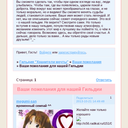
Вы сможете сделать так, чтобы при одном взгляде на вас, люди
улыбались. Чтобы там, где вы появлялись, царили покой и
доброта. Мир вокруг вас может преображаться на глазах, и не
только морально, но и видимо! Вы сможете менять судьбы
людей, становится сильнее. Ваше имя может стать легендой. И
нет, мы не описываем сейчас сюжет очередного аниме. Это всё
- о нашей гильдии. Не верите? Смотрите сами. Но только
вступив в нашу гильдию, почувствовав нашу атмосферу, с
желанием изменить этот мир к лучшему вы поймёте то, о чём я
сейчас говорила. Возможно здесь, вы обретёте своё счастье. А
дальше, дело только за вами... А мы только рады новым
друзьям! ^_~
Привет, Гость!
Войдите
или
зарегистрируйтесь
.
»
Гильдия "Хранители мечты"
»
Ваши пожелания
»
Ваши пожелания для нашей Гильдии
Страница:
1
Ответить
Ваши пожелания для нашей Гильдии
1
Поделиться
megumi-san
2013-10-21 14:49:48
временный семпай ^^
Желайте нам только
хорошего