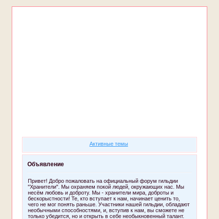
Форум
Участники
Поиск
Регистрация
Войти
Активные темы
Объявление
Привет! Добро пожаловать на официальный форум гильдии
"Хранители". Мы охраняем покой людей, окружающих нас. Мы
несём любовь и доброту. Мы - хранители мира, доброты и
бескорыстности! Те, кто вступает к нам, начинает ценить то,
чего не мог понять раньше. Участники нашей гильдии, обладают
необычными способностями, и, вступив к нам, вы сможете не
только убедится, но и открыть в себе необыкновенный талант.