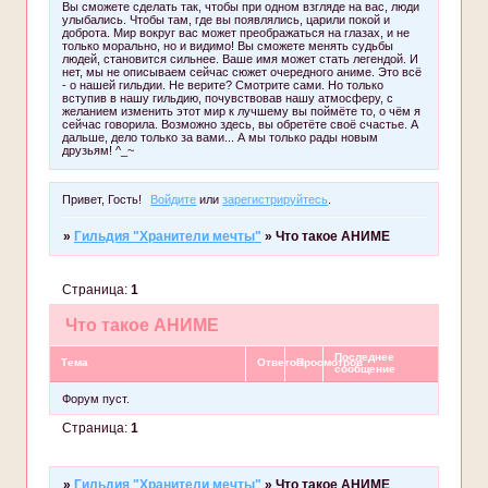
Вы сможете сделать так, чтобы при одном взгляде на вас, люди
улыбались. Чтобы там, где вы появлялись, царили покой и
доброта. Мир вокруг вас может преображаться на глазах, и не
только морально, но и видимо! Вы сможете менять судьбы
людей, становится сильнее. Ваше имя может стать легендой. И
нет, мы не описываем сейчас сюжет очередного аниме. Это всё
- о нашей гильдии. Не верите? Смотрите сами. Но только
вступив в нашу гильдию, почувствовав нашу атмосферу, с
желанием изменить этот мир к лучшему вы поймёте то, о чём я
сейчас говорила. Возможно здесь, вы обретёте своё счастье. А
дальше, дело только за вами... А мы только рады новым
друзьям! ^_~
Привет, Гость!
Войдите
или
зарегистрируйтесь
.
»
Гильдия "Хранители мечты"
»
Что такое АНИМЕ
Страница:
1
Что такое АНИМЕ
Последнее
Тема
Ответов
Просмотров
сообщение
Форум пуст.
Страница:
1
»
Гильдия "Хранители мечты"
»
Что такое АНИМЕ